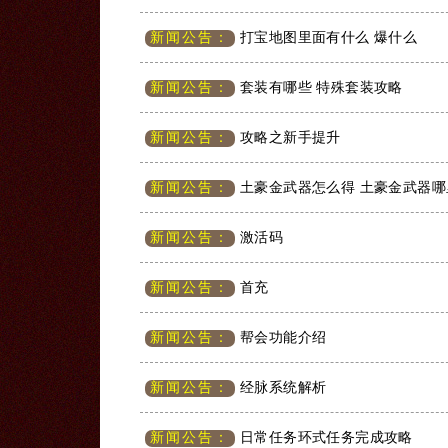
新闻公告：
打宝地图里面有什么 爆什么
新闻公告：
套装有哪些 特殊套装攻略
新闻公告：
攻略之新手提升
新闻公告：
土豪金武器怎么得 土豪金武器
新闻公告：
激活码
新闻公告：
首充
新闻公告：
帮会功能介绍
新闻公告：
经脉系统解析
新闻公告：
日常任务环式任务完成攻略